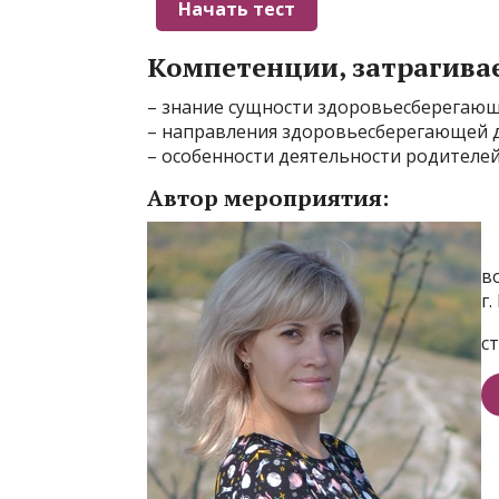
Компетенции, затрагива
– знание сущности здоровьесберегающ
– направления здоровьесберегающей д
– особенности деятельности родителе
Автор мероприятия:
в
г
с