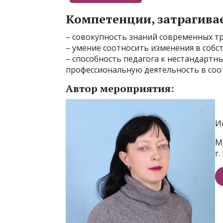
Компетенции, затрагива
– совокупность знаний современных т
– умение соотносить изменения в соб
– способность педагога к нестандарт
профессиональную деятельность в соо
Автор мероприятия:
И
М
г