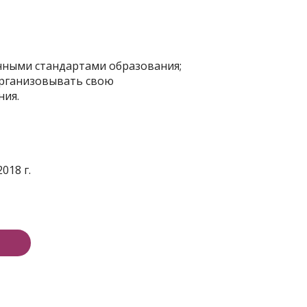
енными стандартами образования;
организовывать свою
ния.
018 г.
е