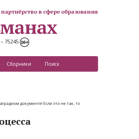
партнёрство в сфере образования
ьманах
 – 75245
Сборники
Поиск
аградном документе! Если это не так, то
оцесса