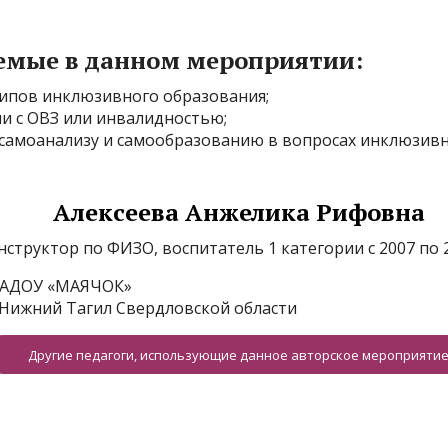
емые в данном мероприятии:
ципов инклюзивного образования;
ми с ОВЗ или инвалидностью;
к самоанализу и самообразованию в вопросах инклюзив
Алексеева Анжелика Рифовна
нструктор по ФИЗО, воспитатель 1 категории с 2007 по 2
АДОУ «МАЯЧОК»
. Нижний Тагил Свердловской области
Другие педагоги, использующие данное авторское мероприяти