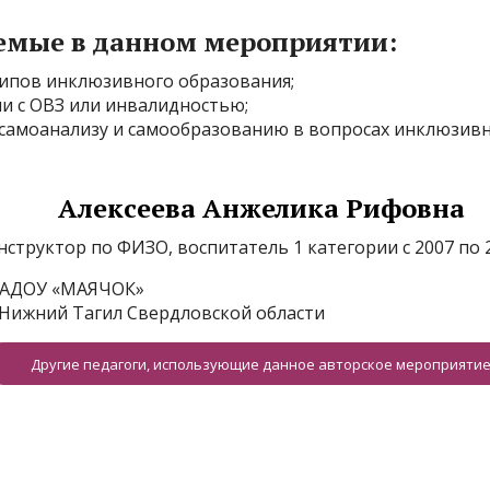
емые в данном мероприятии:
ципов инклюзивного образования;
ми с ОВЗ или инвалидностью;
к самоанализу и самообразованию в вопросах инклюзив
Алексеева Анжелика Рифовна
нструктор по ФИЗО, воспитатель 1 категории с 2007 по 2
АДОУ «МАЯЧОК»
. Нижний Тагил Свердловской области
Другие педагоги, использующие данное авторское мероприяти