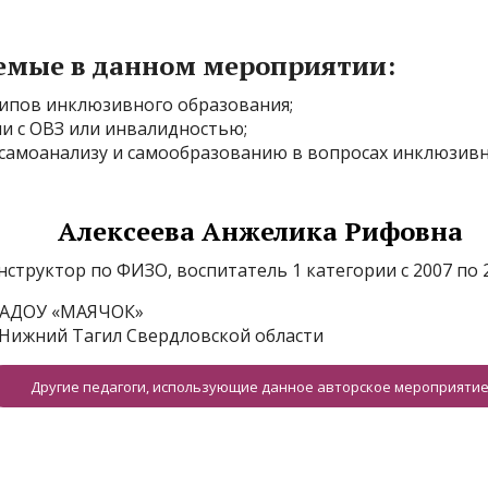
емые в данном мероприятии:
ципов инклюзивного образования;
ми с ОВЗ или инвалидностью;
к самоанализу и самообразованию в вопросах инклюзив
Алексеева Анжелика Рифовна
нструктор по ФИЗО, воспитатель 1 категории с 2007 по 2
АДОУ «МАЯЧОК»
. Нижний Тагил Свердловской области
Другие педагоги, использующие данное авторское мероприяти