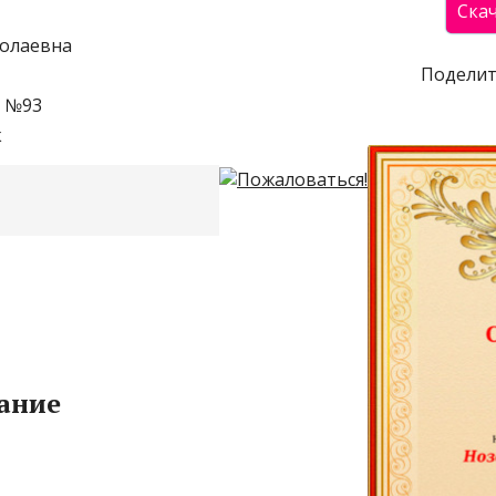
колаевна
Поделит
 №93
к
ание