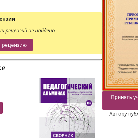
ензии
и рецензий не найдено.
ке
Принять уч
Автору пуб