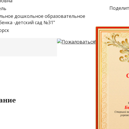
ровна
Поделит
ель
льное дошкольное образовательное
енка -детский сад №31"
орск
ание