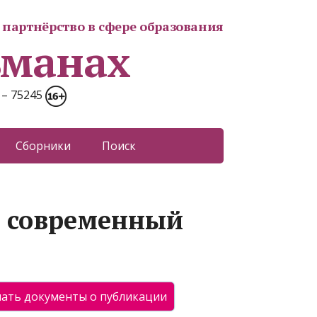
партнёрство в сфере образования
ьманах
 – 75245
Сборники
Поиск
– современный