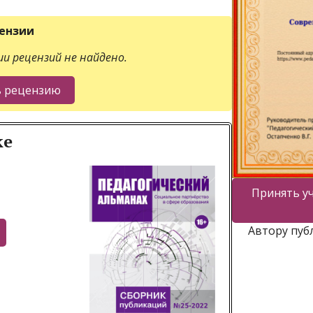
ензии
и рецензий не найдено.
ке
Принять уч
Автору пуб