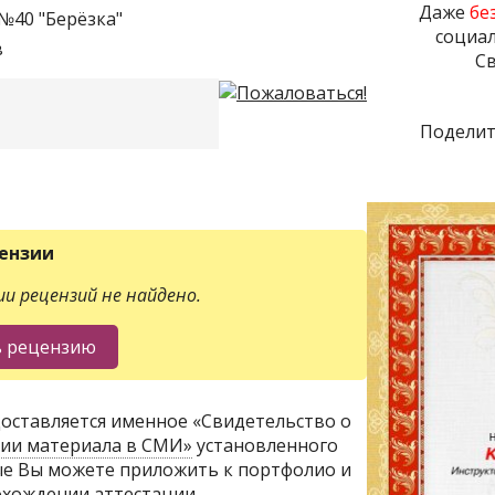
Даже
бе
№40 "Берёзка"
социал
в
Св
Поделит
ензии
и рецензий не найдено.
оставляется именное «Свидетельство о
ции материала в СМИ»
установленного
ые Вы можете приложить к портфолио и
хождении аттестации.