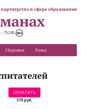
партнёрство в сфере образования
ьманах
 – 75245
Сборники
Поиск
спитателей
570 руб.