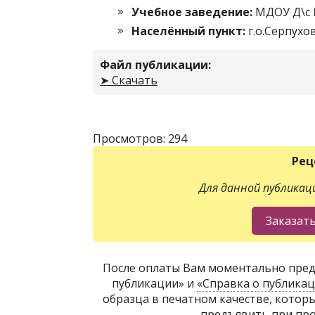
Учебное заведение:
МДОУ Д\с 
Населённый пункт:
г.о.Серпухо
Файл публикации:
➤ Скачать
Просмотров: 294
Рец
Для данной публикаци
После оплаты Вам моментально пред
публикации» и
«Справка о публика
образца в печатном качестве, котор
предъявить при про