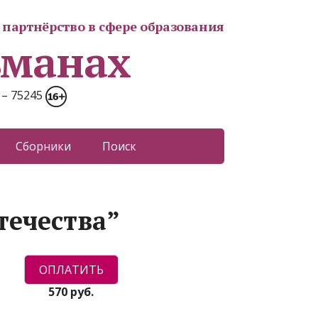
партнёрство в сфере образования
ьманах
 – 75245
Сборники
Поиск
течества”
570 руб.