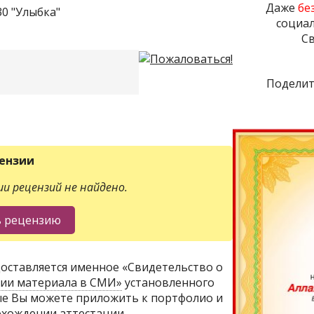
Даже
бе
0 "Улыбка"
социал
Св
Поделит
ензии
и рецензий не найдено.
оставляется именное «Свидетельство о
ции материала в СМИ»
установленного
ые Вы можете приложить к портфолио и
хождении аттестации.